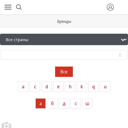
Бренды
Все
a
c
d
e
h
k
q
u
а
б
д
с
ш